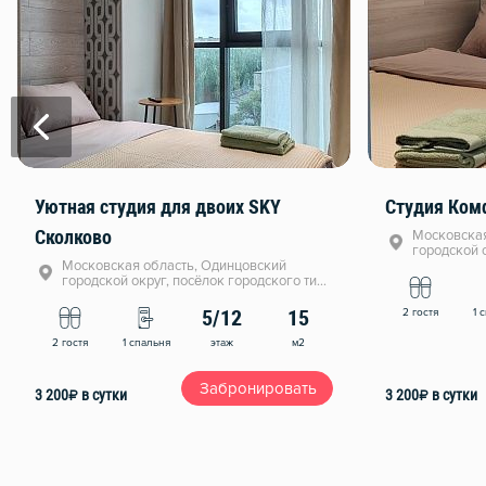
Уютная студия для двоих SKY
Студия Ком
Сколково
Московская
городской 
Московская область, Одинцовский
Новоиванов
городской округ, посёлок городского типа
Новоивановское, Овражная улица, 47А
2 гостя
1 
5/12
15
этаж
м2
2 гостя
1 спальня
Забронировать
3 200
₽
в сутки
3 200
₽
в сутки