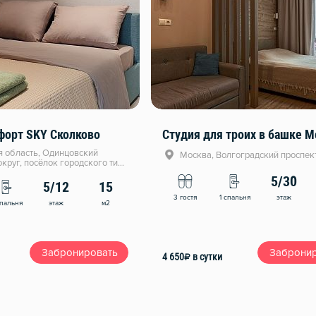
форт SKY Сколково
Студия для троих в башке М
 область, Одинцовский
Москва, Волгоградский проспект
округ, посёлок городского типа
ское, Овражная улица, 47А
5/30
5/12
15
этаж
3 гостя
1 спальня
этаж
м2
спальня
Забронировать
Заброни
4 650
₽
в сутки