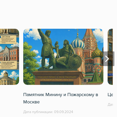
Памятник Минину и Пожарскому в
Цен
Москве
Дата 
Дата публикации: 09.09.2024