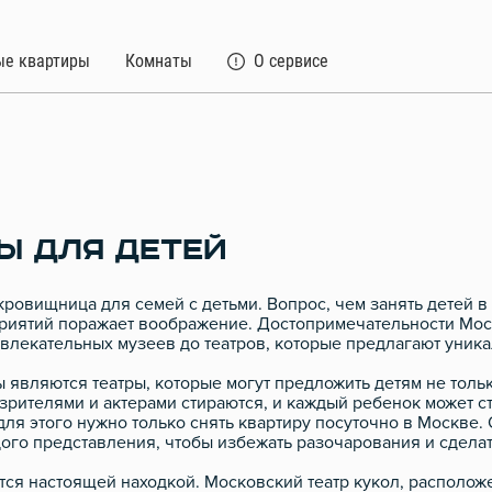
ые квартиры
Комнаты
О сервисе
Ы ДЛЯ ДЕТЕЙ
кровищница для семей с детьми. Вопрос, чем занять детей в
риятий поражает воображение. Достопримечательности Моск
увлекательных музеев до театров, которые предлагают уник
 являются театры, которые могут предложить детям не толь
 зрителями и актерами стираются, и каждый ребенок может ст
я этого нужно только снять квартиру посуточно в Москве. О
ого представления, чтобы избежать разочарования и сдела
ся настоящей находкой. Московский театр кукол, расположе