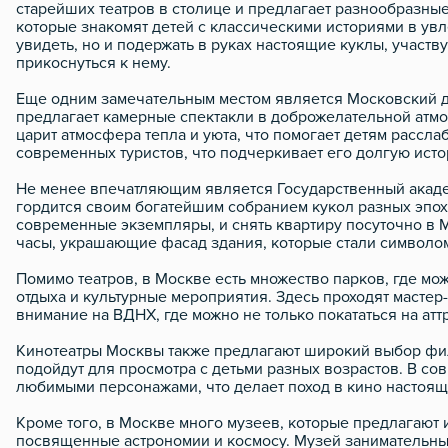
старейших театров в столице и предлагает разнообразные 
которые знакомят детей с классическими историями в увл
увидеть, но и подержать в руках настоящие куклы, участв
прикоснуться к нему.
Еще одним замечательным местом является Московский дет
предлагает камерные спектакли в доброжелательной атмос
царит атмосфера тепла и уюта, что помогает детям рассла
современных туристов, что подчеркивает его долгую ист
Не менее впечатляющим является Государственный академ
гордится своим богатейшим собранием кукол разных эпох,
современные экземпляры, и снять квартиру посуточно в 
часы, украшающие фасад здания, которые стали символом н
Помимо театров, в Москве есть множество парков, где мо
отдыха и культурные мероприятия. Здесь проходят мастер-к
внимание на ВДНХ, где можно не только покататься на атт
Кинотеатры Москвы также предлагают широкий выбор фил
подойдут для просмотра с детьми разных возрастов. В со
любимыми персонажами, что делает поход в кино настоя
Кроме того, в Москве много музеев, которые предлагают
посвященные астрономии и космосу. Музей занимательных