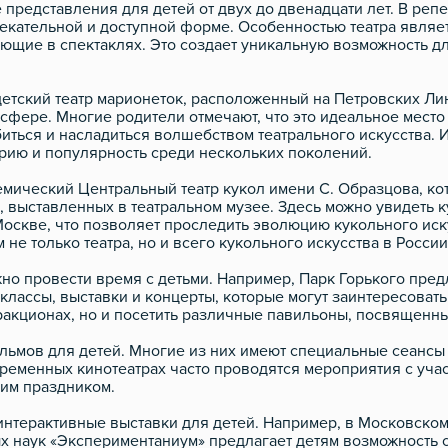
представления для детей от двух до двенадцати лет. В репе
екательной и доступной форме. Особенностью театра являет
ующие в спектаклях. Это создает уникальную возможность дл
ский театр марионеток, расположенный на Петровских Линиях
фере. Многие родители отмечают, что это идеальное место 
биться и насладиться волшебством театрального искусства. 
орию и популярность среди нескольких поколений.
ический Центральный театр кукол имени С. Образцова, кото
 выставленных в театральном музее. Здесь можно увидеть ку
Москве, что позволяет проследить эволюцию кукольного иск
е только театра, но и всего кукольного искусства в России
жно провести время с детьми. Например, Парк Горького пред
лассы, выставки и концерты, которые могут заинтересовать к
ракционах, но и посетить различные павильоны, посвященные
ьмов для детей. Многие из них имеют специальные сеансы
временных кинотеатрах часто проводятся мероприятия с уча
щим праздником.
 интерактивные выставки для детей. Например, в Московско
 наук «Экспериментаниум» предлагает детям возможность с