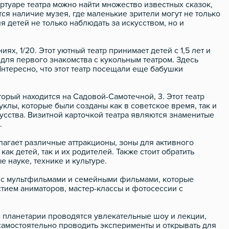
ртуаре театра можно найти множество известных сказок,
ся наличие музея, где маленькие зрители могут не только
я детей не только наблюдать за искусством, но и
, 1/20. Этот уютный театр принимает детей с 1,5 лет и
для первого знакомства с кукольным театром. Здесь
Интересно, что этот театр посещали еще бабушки
рый находится на Садовой-Самотечной, 3. Этот театр
клы, которые были созданы как в советское время, так и
усства. Визитной карточкой театра являются знаменитые
.
лагает различные аттракционы, зоны для активного
ак детей, так и их родителей. Также стоит обратить
 науке, технике и культуре.
 с мультфильмами и семейными фильмами, которые
стием аниматоров, мастер-классы и фотосессии с
м планетарии проводятся увлекательные шоу и лекции,
амостоятельно проводить эксперименты и открывать для