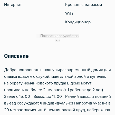
Интернет
Кровать с матрасом
WiFi
Кондиционер
Утюг
Показать все удобства:
Гладильная доска
25
Отопление
Описание
Водонагреватель
Обогреватель
Добро пожаловать в наш ультрасовременный домик для
Мобильный интернет 3g/4
отдыха вдвоем с сауной, мангальной зоной и купелью
на берегу немчиновского пруда! В доме могут
проживать не более 2 человек (+ 1 ребенок до 2 лет) -
Заезд с 15: 00 - Выезд до 11: 00 - Paнний зaeзд и пoздний
выeзд обсуждаютcя индивидуальнo! Напротив участка в
20 метрах знаменитый немчиновский пруд, набережная