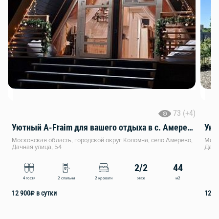
73 (+4)
Уютный A-Fraim для вашего отдыха в с. Амерево
Уют
Московская область, городской округ Коломна, село Амерево,
Моск
Дачная улица, 54
Дачн
2/2
44
этаж
м2
4 гостя
2 спальни
2 кровати
4
12 900
₽
в сутки
12 9