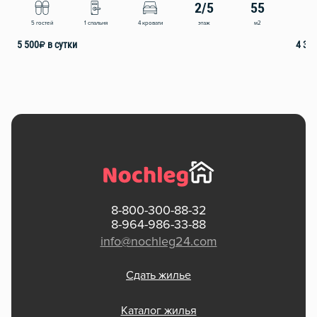
2/5
55
этаж
м2
5 гостей
1 спальня
4 кровати
7 
5 500
₽
в сутки
4 39
8-800-300-88-32
8-964-986-33-88
info@nochleg24.com
Сдать жилье
Каталог жилья