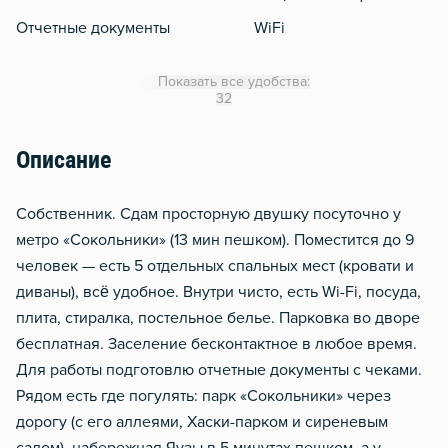
Отчетные документы
WiFi
Утюг
Показать все удобства:
Гладильная доска
32
Сушилка для белья
Описание
Отопление
Москитная сеть
Собственник. Сдам просторную двушку посуточно у
Водонагреватель
метро «Сокольники» (13 мин пешком). Поместится до 9
человек — есть 5 отдельных спальных мест (кровати и
Домофон
диваны), всё удобное. Внутри чисто, есть Wi-Fi, посуда,
Чистящие средства
плита, стиралка, постельное белье. Парковка во дворе
Металлическая дверь
бесплатная. Заселение бесконтактное в любое время.
Для работы подготовлю отчетные документы с чеками.
Рядом есть где погулять: парк «Сокольники» через
дорогу (с его аллеями, Хаски-парком и сиреневым