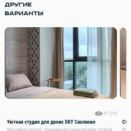
ДРУГИЕ
ВАРИАНТЫ
61 (+4)
Уютная студия для двоих SKY Сколково
Сту
Московская область, Одинцовский городской округ, посёлок
Моск