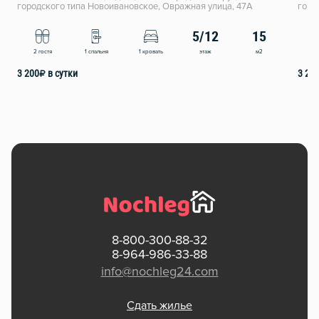
городского типа Новоивановское, Овражная улица, 47А
горо
5/12
15
этаж
м2
2 гостя
1 спальня
1 кровать
2
3 200
₽
в сутки
3 20
8-800-300-88-32
8-964-986-33-88
info@nochleg24.com
Сдать жилье