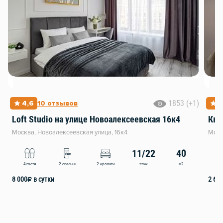
1853 (+1)
4,6
10 отзывов
5
Loft Studio на улице Новоалексеевская 16к4
Ква
Москва, Новоалексеевская улица, 16к4
Моск
11/22
40
этаж
м2
4 гостя
2 спальни
2 кровати
2
8 000
₽
в сутки
2 60