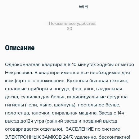
WiFi
Утюг
Показать все удобства:
Гладильная доска
30
Сушилка для белья
Описание
Отопление
Стол, рабочее место
Однокомнатная квартира в 8-10 минутах ходьбы от метро
Домофон
Некрасовка. В квартире имеется все необходимое для
комфортного проживания. Кухонная бытовая техника,
Тапочки
столовые приборы и посуда, фен, утюг, гладильная
Металлическая дверь
доска, сушилка для белья, индивидуальные средства
гигиены (гели, мыло, шампунь), постельное белье,
полотенца, тапочки, стиральная машина. Заезд с 14ч,
выезд до12ч утра (ранний заезд и поздний выезд
оговаривается отдельно). ЗАСЕЛЕНИЕ по системе
ЭЛЕКТРОННЫХ ЗАМКОВ 24/7, удаленно, бесконтактно!