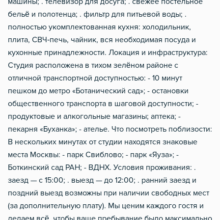
машины; . телевизор для досуга; . свежее постельное
бельё и полотенца; . фильтр для питьевой воды; .
полностью укомплектованная кухня: холодильник,
плита, СВЧ‑печь, чайник, вся необходимая посуда и
кухонные принадлежности. Локация и инфраструктура:
Студия расположена в тихом зелёном районе с
отличной транспортной доступностью: - 10 минут
пешком до метро «Ботанический сад»; - остановки
общественного транспорта в шаговой доступности; -
продуктовые и алкогольные магазины; аптека; -
пекарня «Буханка»; - ателье. Что посмотреть поблизости:
В нескольких минутах от студии находятся знаковые
места Москвы: - парк Свиблово; - парк «Яуза»; -
Боткинский сад РАН; - ВДНХ. Условия проживания: .
заезд — с 15:00; . выезд — до 12:00; . ранний заезд и
поздний выезд возможны при наличии свободных мест
(за дополнительную плату). Мы ценим каждого гостя и
делаем всё, чтобы ваше пребывание было максимально