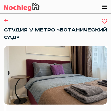
СТУДИЯ У МEТPO «БОТAНИЧЕCКИЙ
САД»