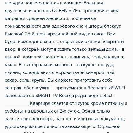
в студии подготовлено: - в комнате: большая
двуспальная кровать QUЕЕN SIZЕ с ортопедическим
матрацем средней жесткости, постельные
принадлежности для здорового сна и шторы блэкаут.
Высокий 25-й этаж, красивейший вид из окон. Вам
будет комфортно спать с открытыми окнами. Закрытый
двор, в который могут входить только жильцы дома. - в
ванной: комплект полотенец, шампунь, гель для душа,
мыло. Есть стиральная машина. - на кухне: посуда,
чайник, холодильник с морозильной камерой, чай,
сахар, соль, крупы. Вы сможете приготовить себе
завтрак, обед и ужин. - предусмотрен бесплатный WI-FI,
Телевизор со SМАRТ ТV Всегда рады видеть Вас! !
_________ Квартира сдается от 1 суток кроме пятницы и
субботы, на выходных от 2-х суток. Обязательно
заключение договора, паспорт и(или) иные документы,
удостоверяющие личность заезжающего. Страховой