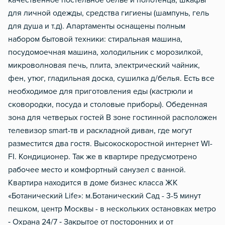
качественное постельное белье и полотенца, шкафы
для личной одежды, средства гигиены (шампунь, гель
для душа и т.д). Апартаменты оснащены полным
набором бытовой техники: стиральная машина,
посудомоечная машина, холодильник с морозилкой,
микроволновая печь, плита, электрический чайник,
фен, утюг, гладильная доска, сушилка д/белья. Есть все
необходимое для приготовления еды (кастрюли и
сковородки, посуда и столовые приборы). Обеденная
зона для четверых гостей В зоне гостинной расположен
телевизор smаrt-тв и раскладной диван, где могут
разместится два гостя. Высокоскоростной интернет WI-
FI. Кондиционер. Так же в квартире предусмотрено
рабочее место и комфортный санузел с ванной.
Квартира находится в доме бизнес класса ЖК
«Ботанический Lifе»: м.Ботанический Сад - 3-5 минут
пешком, центр Москвы - в нескольких остановках метро
⁃ Охрана 24/7 ⁃ Закрытое от посторонних и от