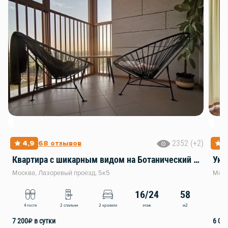
2352 (+2)
4,9
68 отзывов
4
Квартира с шикарным видoм на Бoтанический Сад
Уют
Москва, Лазоревый проезд, 5к5
Моск
16/24
58
этаж
м2
4 гостя
2 спальни
2 кровати
4
7 200
₽
в сутки
6 00