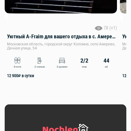
78 (+1)
Уютный A-Fraim для вашего отдыха в с. Амерево
Уют
Московская область, городской округ Коломна, село Амерево,
Моск
Дачная улица, 54
Дачн
2/2
44
этаж
м2
4 гостя
2 спальни
2 кровати
4
12 900
₽
в сутки
12 9