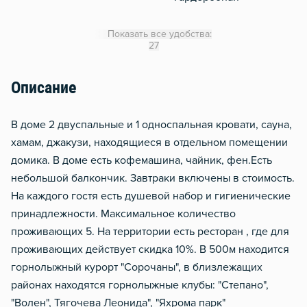
WiFi
Показать все удобства:
Кондиционер
27
Отопление
Описание
Балкон
Стол, рабочее место
В доме 2 двуспальные и 1 односпальная кровати, сауна,
Тапочки
хамам, джакузи, находящиеся в отдельном помещении
домика. В доме есть кофемашина, чайник, фен.Есть
Звукоизоляция
небольшой балкончик. Завтраки включены в стоимость.
На каждого гостя есть душевой набор и гигиенические
принадлежности. Максимальное количество
проживающих 5. На территории есть ресторан , где для
проживающих действует скидка 10%. В 500м находится
горнолыжный курорт "Сорочаны", в близлежащих
районах находятся горнолыжные клубы: "Степано",
"Волен", Тягочева Леонида", "Яхрома парк"