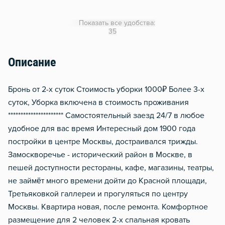
Кондиционер
Показать все удобства:
Утюг
35
Гладильная доска
Описание
Сушилка для белья
Отопление
Бронь от 2-х суток Стоимость уборки 1000₽ Более 3-х
Москитная сеть
суток, Уборка включена в стоимость проживания
********************** Самостоятельный заезд 24/7 в любое
Водонагреватель
удобное для вас время Интересный дом 1900 года
Домофон
постройки в центре Москвы, достраивался трижды.
Тапочки
Замоскворечье - исторический район в Москве, в
Чистящие средства
пешей доступности рестораны, кафе, магазины, театры,
не займёт много времени дойти до Красной площади,
Металлическая дверь
Третьяковкой галлереи и прогуляться по центру
Москвы. Квартира новая, после ремонта. Комфортное
размещение для 2 человек 2-х спальная кровать