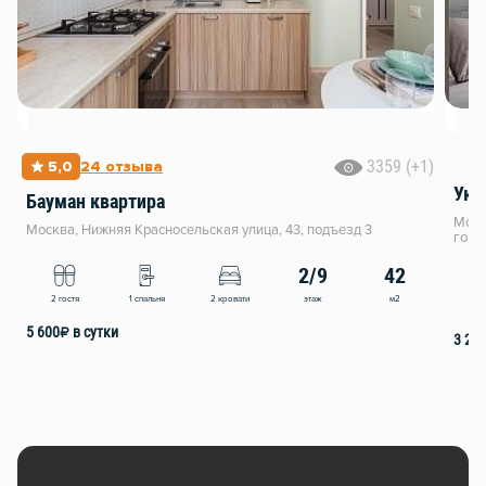
3359 (+1)
5,0
24 отзыва
Уют
Бауман квартира
Моск
Москва, Нижняя Красносельская улица, 43, подъезд 3
горо
2/9
42
этаж
м2
2 гостя
1 спальня
2 кровати
2
5 600
₽
в сутки
3 20