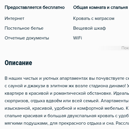
Предоставляется бесплатно
Общая комната и спальня
Интернет
Кровать с матрасом
Постельное белье
Вещевой шкаф
Отчетные документы
WiFi
Кондиционер
Пок
Утюг
Описание
Гладильная доска
Сушилка для белья
В наших чистых и уютных апартаментах вы почувствуете 
с сауной и джакузи в элитном жк возле стадиона динамо!
Отопление
квартире в красивой и романтической обстановке. Идеал
Домофон
сюрпризов, отдыха вдвоём или всей семьей. Апартаменты
Тапочки
изысканной, красивой, удобной и комфортной мебелью. Кв
спальне красивая и большая двухспальная кровать с удо
Чистящие средства
мягкими подушками, для прекрасного отдыха и сна. Рассл
Металлическая дверь