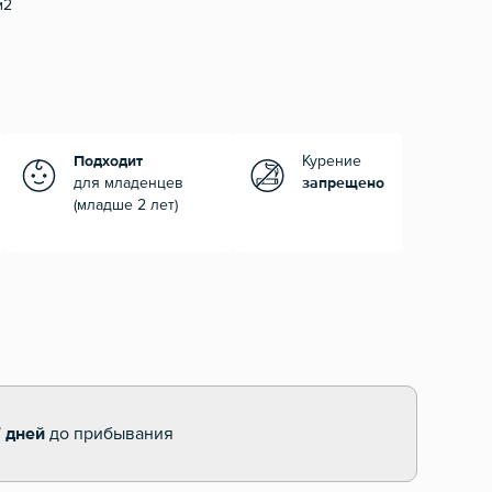
м2
Подходит
Курение
для младенцев
запрещено
(младше 2 лет)
7 дней
до прибывания