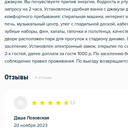
джакузи. Вы почувствуете прилив энергии, бодрость и ул
Мобильный интернет 3g/4
запросу на 2 часа. Установлена удобная ванна с джакузи 
комфортного пребывания: стиральная машина, интернет wi-
печь, музыкальный центр, утюг с гладильной доской, каб
зубные наборы, фен, халаты, тапочки и полотенца, качест
дворе расположен парк для прогулок к стадиону динамо. 
заселение. Установлен электронный замок, открытие по 
2-х гостей, далее доплата за гостя 1000 р. По заселению 
соблюдение правил проживания. По выезду возвращаетс
Отзывы
4 отзыва
5,0
Даша Лозовская
20 ноября 2023