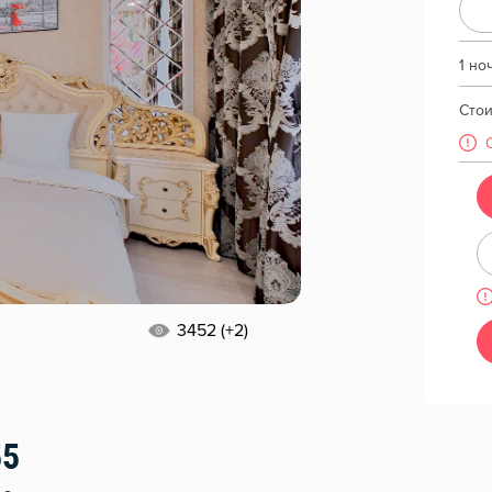
1 но
Сто
3452 (+2)
55