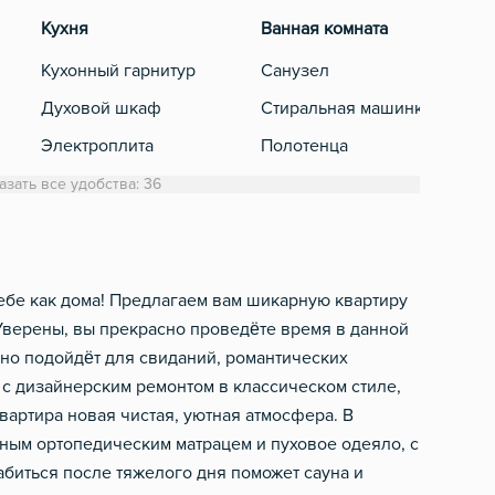
Кухня
Ванная комната
Раз
Кухонный гарнитур
Санузел
Тел
Духовой шкаф
Стиральная машинка
Каб
Электроплита
Полотенца
Холодильник
Туалетная бумага
азать все удобства: 36
Микроволновка
Фен
Электрический чайник
Шампунь, мыло
Посуда
Джакузи
себе как дома! Предлагаем вам шикарную квартиру
 Уверены, вы прекрасно проведёте время в данной
Столовые приборы
Халат
ьно подойдёт для свиданий, романтических
Барная стойка
Cауна
 с дизайнерским ремонтом в классическом стиле,
артира новая чистая, уютная атмосфера. В
бным ортопедическим матрацем и пуховое одеяло, с
абиться после тяжелого дня поможет сауна и