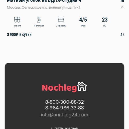
Мятный уголок на ВДНХ-Студия 4
Мят
Москва, Сельскохозяйственная улица, 17к1
Моск
4/5
23
этаж
м2
4 гостя
1 спальня
2 кровати
4
3 900
₽
в сутки
4 00
8-800-300-88-32
8-964-986-33-88
info@nochleg24.com
Сдать жилье