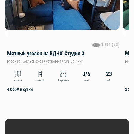
1094 (+0)
Мятный уголок на ВДНХ-Студия 3
Мят
Москва, Сельскохозяйственная улица, 17к4
Моск
3/5
23
этаж
м2
4 гостя
1 спальня
2 кровати
2
4 000
₽
в сутки
3 30