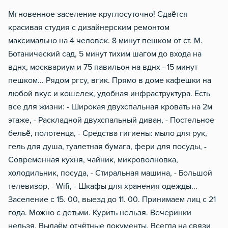
Мгновенное заселение круглосуточно! Сдаётся
красивая студия с дизайнерским ремонтом
максимально на 4 человек. 8 минут пешком от ст. М.
Ботанический сад, 5 минут тихим шагом до входа на
вднх, москвариум и 75 павильон на вднх - 15 минут
пешком... Рядом ргсу, вгик. Прямо в доме кафешки на
любой вкус и кошелек, удобная инфраструктура. Есть
все для жизни: - Широкая двухспальная кровать на 2м
этаже, - Раскладной двухспальный диван, - Постельное
бельё, полотенца, - Средства гигиены: мыло для рук,
гель для душа, туалетная бумага, фери для посуды, -
Современная кухня, чайник, микроволновка,
холодильник, посуда, - Стиральная машина, - Большой
телевизор, - Wifi, - Шкафы для хранения одежды...
Заселение с 15. 00, выезд до 11. 00. Принимаем лиц с 21
года. Можно с детьми. Курить нельзя. Вечеринки
нельзя. Выдаём отчётные документы. Всегда на связи