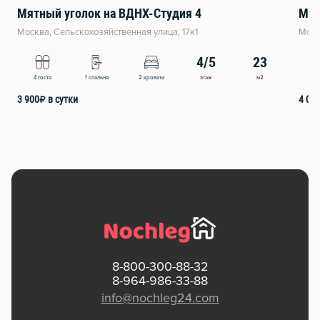
Мятный уголок на ВДНХ-Студия 4
Мят
Москва, Сельскохозяйственная улица, 17к1
Моск
4/5
23
этаж
м2
4 гостя
1 спальня
2 кровати
4
3 900
₽
в сутки
4 00
8-800-300-88-32
8-964-986-33-88
info@nochleg24.com