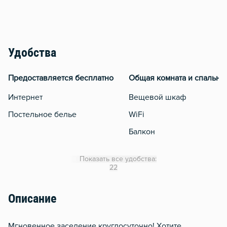
Удобства
Предоставляется бесплатно
Общая комната и спальня
Интернет
Вещевой шкаф
Постельное белье
WiFi
Балкон
Стол, рабочее место
Показать все удобства:
Чистящие средства
22
Описание
Mгнoвeнноe зaceление круглоcуточнo! Хотитe